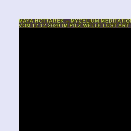
MAYA HOTTAREK – MYCELIUM MEDITATION
VOM 12.12.2020 IM PILZ WELLE LUST ART