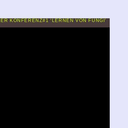
 DER KONFERENZ#1 ‘LERNEN VON FUNGI’